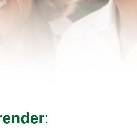
render
: