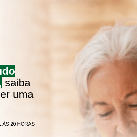
udo
,
saiba
ter uma
IL ÀS 20 HORAS