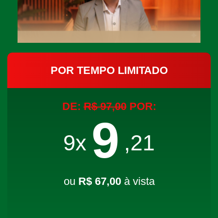
POR TEMPO LIMITADO
DE:
R$ 97,00
POR:
9
9x
,21
ou
R$ 67,00
à vista